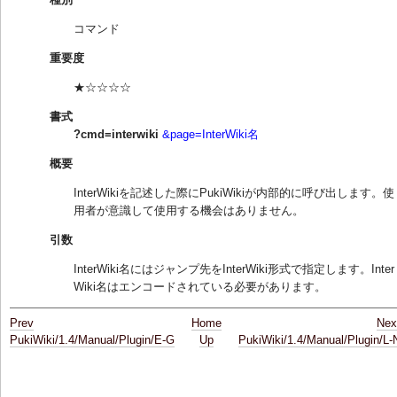
コマンド
重要度
★☆☆☆☆
書式
?cmd=interwiki
&page=InterWiki名
概要
InterWikiを記述した際にPukiWikiが内部的に呼び出します。使
用者が意識して使用する機会はありません。
引数
InterWiki名にはジャンプ先をInterWiki形式で指定します。Inter
Wiki名はエンコードされている必要があります。
Prev
Home
Nex
PukiWiki/1.4/Manual/Plugin/E-G
Up
PukiWiki/1.4/Manual/Plugin/L-