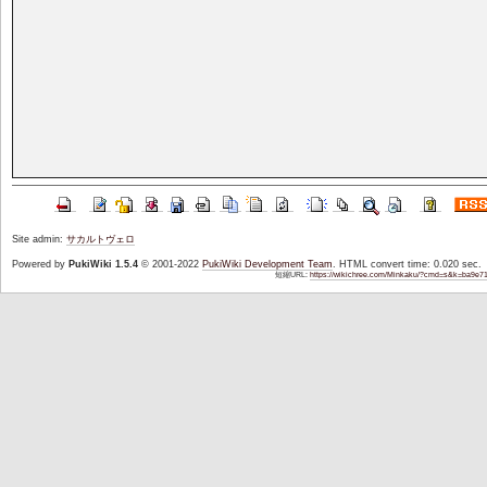
Site admin:
サカルトヴェロ
Powered by
PukiWiki 1.5.4
© 2001-2022
PukiWiki Development Team
. HTML convert time: 0.020 sec.
短縮URL:
https://wikichree.com/Minkaku/?cmd=s&k=ba9e7