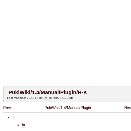
PukiWiki/1.4/Manual/Plugin/H-K
Last-modified: 2021-12-08 (水) 08:58:38
(1702d)
Prev
PukiWiki/1.4/Manual/Plugin
Nex
H
hr