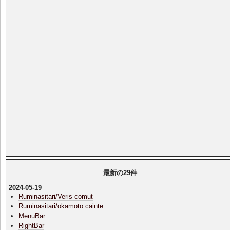
最新の29件
2024-05-19
Ruminasitari/Veris comut
Ruminasitari/okamoto cainte
MenuBar
RightBar