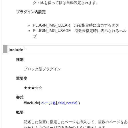
クト比を保って幅は自動設定されます。
プラグイン内設定
PLUGIN_IMG_CLEAR clear指定時に出力するタグ
PLUGIN_IMG_USAGE 引数未指定時に表示されるヘル
プ
†
include
種別
ブロック型プラグイン
重要度
★★★☆☆
書式
#include(
ページ名[,title|,notitle]
)
概要
記述した位置に指定したページを挿入して、複数のページをあ
たかも１つのページであるかのように表示します。