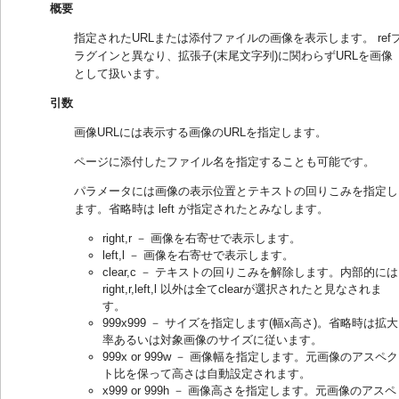
概要
指定されたURLまたは添付ファイルの画像を表示します。 ref
ラグインと異なり、拡張子(末尾文字列)に関わらずURLを画像
として扱います。
引数
画像URLには表示する画像のURLを指定します。
ページに添付したファイル名を指定することも可能です。
パラメータには画像の表示位置とテキストの回りこみを指定し
ます。省略時は left が指定されたとみなします。
right,r － 画像を右寄せで表示します。
left,l － 画像を右寄せで表示します。
clear,c － テキストの回りこみを解除します。内部的には
right,r,left,l 以外は全てclearが選択されたと見なされま
す。
999x999 － サイズを指定します(幅x高さ)。省略時は拡大
率あるいは対象画像のサイズに従います。
999x or 999w － 画像幅を指定します。元画像のアスペク
ト比を保って高さは自動設定されます。
x999 or 999h － 画像高さを指定します。元画像のアスペ