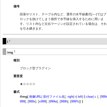
備考
段落やリスト、テーブル内など、通常の水平線書式(----)ではブ
ロックを抜けてしまう個所で水平線を挿入するために用いま
す。リスト内など左右マージンが設定されている場合は、それ
を引き継ぎます。
†
I
†
img
種別
ブロック型プラグイン
重要度
★☆☆☆☆
書式
#img(
画像URL
|
添付ファイル名
[,
right
|
r
|
left
|
l
|
clear
|
c
{, [
999
999
], [
999x
], [
x999
], [
999w
], [
999h
], [
999%
]}
)