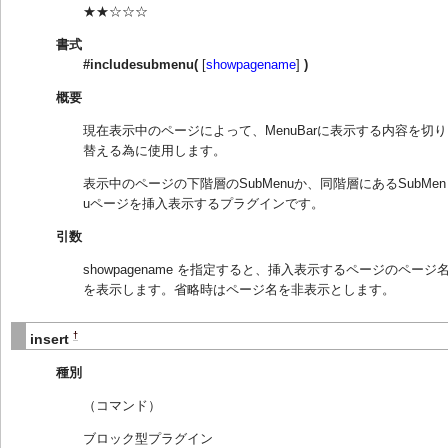
★★☆☆☆
書式
#includesubmenu(
[
showpagename
]
)
概要
現在表示中のページによって、MenuBarに表示する内容を切り
替える為に使用します。
表示中のページの下階層のSubMenuか、同階層にあるSubMen
uページを挿入表示するプラグインです。
引数
showpagename を指定すると、挿入表示するページのページ
を表示します。省略時はページ名を非表示とします。
†
insert
種別
（コマンド）
ブロック型プラグイン