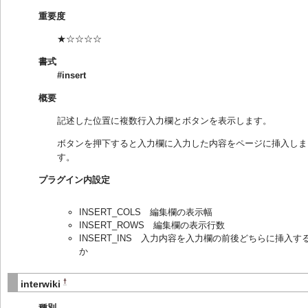
重要度
★☆☆☆☆
書式
#insert
概要
記述した位置に複数行入力欄とボタンを表示します。
ボタンを押下すると入力欄に入力した内容をページに挿入しま
す。
プラグイン内設定
INSERT_COLS 編集欄の表示幅
INSERT_ROWS 編集欄の表示行数
INSERT_INS 入力内容を入力欄の前後どちらに挿入す
か
†
interwiki
種別