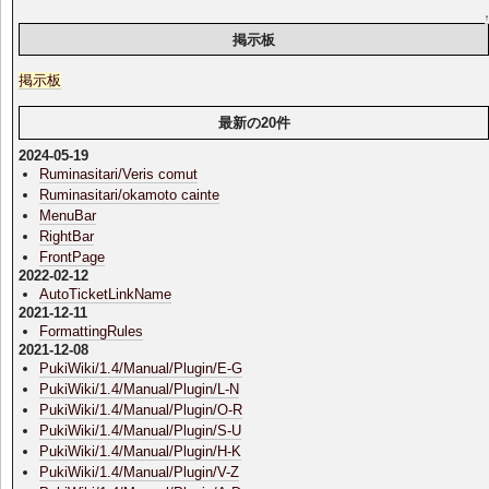
掲示板
掲示板
最新の20件
2024-05-19
Ruminasitari/Veris comut
Ruminasitari/okamoto cainte
MenuBar
RightBar
FrontPage
2022-02-12
AutoTicketLinkName
2021-12-11
FormattingRules
2021-12-08
PukiWiki/1.4/Manual/Plugin/E-G
PukiWiki/1.4/Manual/Plugin/L-N
PukiWiki/1.4/Manual/Plugin/O-R
PukiWiki/1.4/Manual/Plugin/S-U
PukiWiki/1.4/Manual/Plugin/H-K
PukiWiki/1.4/Manual/Plugin/V-Z