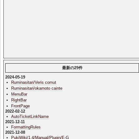
最新の29件
2024-05-19
Ruminasitari/Veris comut
Ruminasitari/okamoto cainte
MenuBar
RightBar
FrontPage
2022-02-12
AutoTicketLinkName
2021-12-11
FormattingRules
2021-12-08
PukiWiki/1.4/Manual/Plugin/E-G