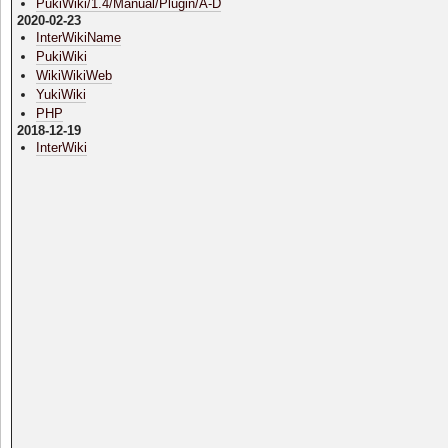
PukiWiki/1.4/Manual/Plugin/A-D
2020-02-23
InterWikiName
PukiWiki
WikiWikiWeb
YukiWiki
PHP
2018-12-19
InterWiki