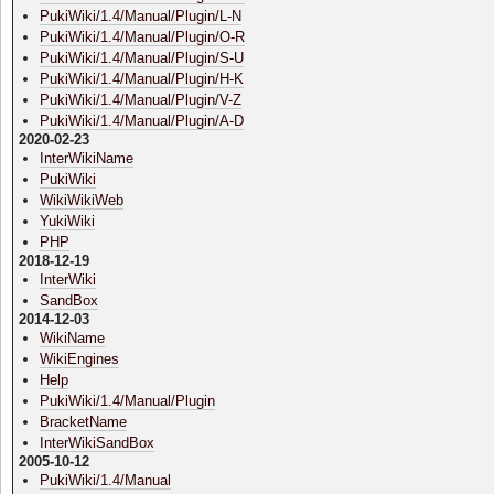
PukiWiki/1.4/Manual/Plugin/L-N
PukiWiki/1.4/Manual/Plugin/O-R
PukiWiki/1.4/Manual/Plugin/S-U
PukiWiki/1.4/Manual/Plugin/H-K
PukiWiki/1.4/Manual/Plugin/V-Z
PukiWiki/1.4/Manual/Plugin/A-D
2020-02-23
InterWikiName
PukiWiki
WikiWikiWeb
YukiWiki
PHP
2018-12-19
InterWiki
SandBox
2014-12-03
WikiName
WikiEngines
Help
PukiWiki/1.4/Manual/Plugin
BracketName
InterWikiSandBox
2005-10-12
PukiWiki/1.4/Manual