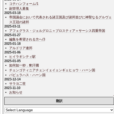
コテハンフォーム/1
副管理人募集
2025-03-18
帝国議会において代表される諸王国及び諸邦並びに神聖なるグルヴェ
ス王冠の諸邦
2025-03-11
アフェグラス・ジェルグロニ＝ブロスティア＝サーシス四重帝国
2025-01-27
編集を希望される方へ/3
2025-01-18
アルドリア連邦
2025-01-06
ヒイラギシティ駅
2025-01-05
如何如一杪．豹汗國
チェンゴティニアチェンイェイェンギェヒョウ・ハーン国
パビュラハス・ハーン国
2023-12-14
サラヨ二世
2023-11-10
お知らせ
翻訳