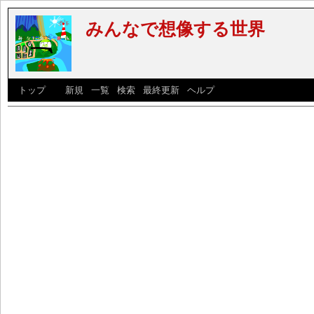
みんなで想像する世界
[
トップ
] [
新規
|
一覧
|
検索
|
最終更新
|
ヘルプ
]