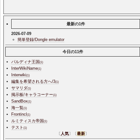
最新の1件
2026-07-09
簡単登録/Dongle emulator
今日の11件
パルディナ王国
(1)
InterWikiName
(1)
Interwiki
(1)
編集を希望される方へ/3
(1)
サマリダ
(1)
掲示板/キャラコーナー
(1)
SandBox
(1)
海一覧
(1)
Frontincl
(1)
ルミティスカ帝国
(1)
テスト
(1)
〔
人気
〕〔
最新
〕