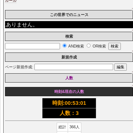
ルール
この世界でのニュース
ありません。
検索
AND検索
OR検索
新規作成
ページ新規作成:
人数
時刻&現在の人数
時刻:
00:53:02
人数：3
総計
366人