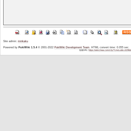
Site admin:
minkaku
Powered by
PukiWiki 1.5.4
© 2001-2022
PukiWiki Development Team
. HTML convert time: 0.055 sec.
短縮URL:
https://wikichree.com/city/?cmd=s&k=529fb