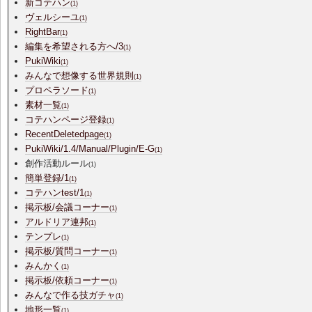
新コテハン
(1)
ヴェルシーユ
(1)
RightBar
(1)
編集を希望される方へ/3
(1)
PukiWiki
(1)
みんなで想像する世界規則
(1)
プロペラソード
(1)
素材一覧
(1)
コテハンページ登録
(1)
RecentDeletedpage
(1)
PukiWiki/1.4/Manual/Plugin/E-G
(1)
創作活動ルール
(1)
簡単登録/1
(1)
コテハンtest/1
(1)
掲示板/会議コーナー
(1)
アルドリア連邦
(1)
テンプレ
(1)
掲示板/質問コーナー
(1)
みんかく
(1)
掲示板/依頼コーナー
(1)
みんなで作る技ガチャ
(1)
地形一覧
(1)