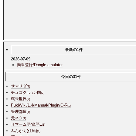
最新の1件
2026-07-09
簡単登録/Dongle emulator
今日の31件
サマリダ
(3)
チュゴク=ハン国
(2)
環未世界
(2)
PukiWiki/1.4/Manual/Plugin/O-R
(1)
管理部屋
(1)
元ネタ
(1)
リマーム語/単語1
(1)
みんかく(住民)
(1)