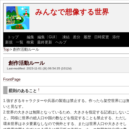
みんなで想像する世界
[
トップ
] [
編集
|
編集〔GUI〕
|
凍結
|
差分
|
履歴
|
日時変更
|
添付
] [
新規
|
一覧
|
検索
|
最終更新
|
ヘルプ
]
Top
>
創作活動ルール
創作活動ルール
Last-modified: 2023-11-01 (水) 06:54:35
(1012d)
FrontPage
†
罰則のあること
1.強すぎるキャラクターや兵器の製造は禁止する。作ったら架空世界には
いと見なす。
2.世界の大きさは無限となっているため、大きさを指定する記述はしない
と。同様に世界の総人口や国の数などを指定することも禁止する、ただし
環未世界はネタ要素なしなので例外とする、または世界人口や大きさそし