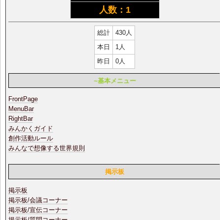
人数：1
総計
430人
本日
1人
昨日
0人
~基本メニュー
FrontPage
MenuBar
RightBar
みんかくガイド
創作活動ルール
みんなで想像する世界規則
掲示板
掲示板
掲示板/会議コーナー
掲示板/宣伝コーナー
掲示板/質問コーナー