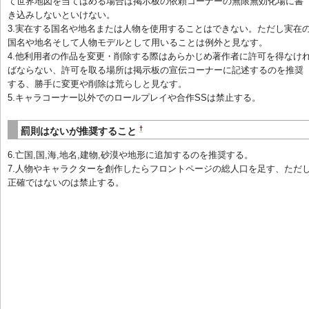
て世界地図を当てはめる場合は掲示板の依頼コーナーの無限無効化場に書
き込みしないといけない。
3.実在する国名や地名または人物を使用することはできない。ただし実在
国名や地名そして人物モデルとして用いることは例外と見なす。
4.他利用者の作品を変更・削除する際はあらかじめ著作者に許可を得なけ
ばならない、許可を取る場所は掲示板の宣伝コーナーに記述するのを推奨
する、勝手に変更や削除は荒らしと見なす。
5.キャラコーナー以外でのロールプレイや合作SSは禁止する。
†
罰則はないが推奨すること
6.亡国,国,海,地名,建物,砂漠や地形に追加するのを推奨する。
7.人物やキャラクターを創作したらフロントページの総人口を足す、ただ
正確ではないのは禁止する。