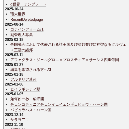
α世界 テンプレート
2025-10-24
環未世界
RecentDeletedpage
2025-08-14
コテハンフォーム/1
副管理人募集
2025-03-18
帝国議会において代表される諸王国及び諸邦並びに神聖なるグルヴェ
ス王冠の諸邦
2025-03-11
アフェグラス・ジェルグロニ＝ブロスティア＝サーシス四重帝国
2025-01-27
編集を希望される方へ/3
2025-01-18
アルドリア連邦
2025-01-06
ヒイラギシティ駅
2025-01-05
如何如一杪．豹汗國
チェンゴティニアチェンイェイェンギェヒョウ・ハーン国
パビュラハス・ハーン国
2023-12-14
サラヨ二世
2023-11-10