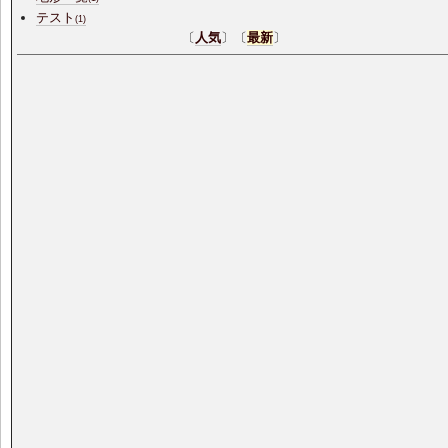
テスト
(1)
〔
人気
〕〔
最新
〕