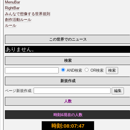
MenuBar
RightBar
みんなで想像する世界規則
創作活動ルール
ルール
この世界でのニュース
ありません。
検索
AND検索
OR検索
新規作成
ページ新規作成:
人数
時刻&現在の人数
時刻:
08:07:48