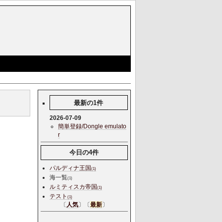
最新の1件
2026-07-09
簡単登録/Dongle emulato
r
今日の4件
パルディナ王国
(1)
海一覧
(1)
ルミティスカ帝国
(1)
テスト
(1)
〔
人気
〕〔
最新
〕