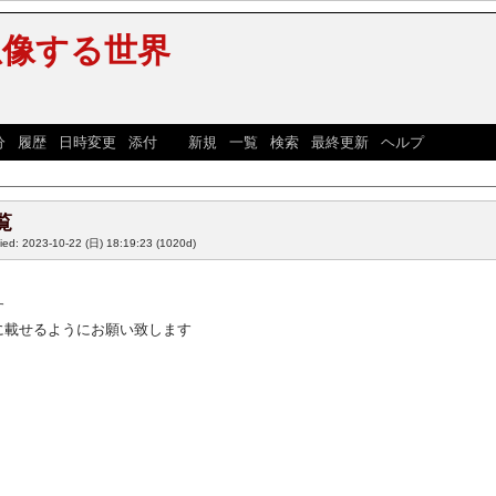
想像する世界
分
|
履歴
|
日時変更
|
添付
] [
新規
|
一覧
|
検索
|
最終更新
|
ヘルプ
]
覧
fied: 2023-10-22 (日) 18:19:23
(1020d)
す
に載せるようにお願い致します