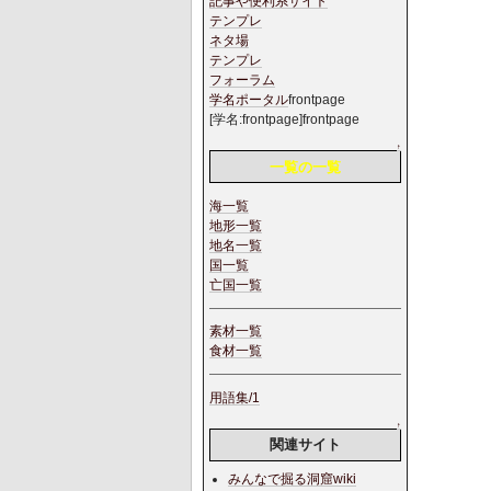
記事や便利系サイト
テンプレ
ネタ場
テンプレ
フォーラム
学名ポータル
frontpage
[学名:frontpage]frontpage
↑
一覧の一覧
海一覧
地形一覧
地名一覧
国一覧
亡国一覧
素材一覧
食材一覧
用語集/1
↑
関連サイト
みんなで掘る洞窟wiki