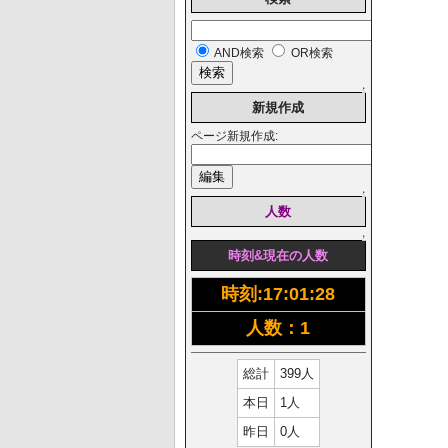
AND検索
OR検索
↑
新規作成
ページ新規作成:
↑
人数
↑
時刻&現在の人数
時刻:
17:01:29
人数：1
総計
399人
本日
1人
昨日
0人