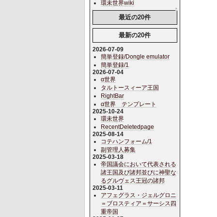
環未世界wiki
↑
最近の20件
最新の20件
2026-07-09
簡単登録/Dongle emulator
簡単登録/1
2026-07-04
α世界
タルトースィーア王国
RightBar
α世界 テンプレート
2025-10-24
環未世界
RecentDeletedpage
2025-08-14
コテハンフォーム/1
副管理人募集
2025-03-18
帝国議会において代表される
諸王国及び諸邦並びに神聖な
るグルヴェス王冠の諸邦
2025-03-11
アフェグラス・ジェルグロニ
＝ブロスティア＝サーシス四
重帝国