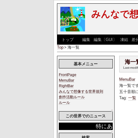
みんなで
[
トップ
] [
編集
|
編集〔GUI〕
|
凍結
|
差
Top
>
海一覧
海一
基本メニュー
Last-modi
FrontPage
MenuBar
MenuBar
海一覧で
RightBar
五十音順
みんなで想像する世界規則
創作活動ルール
Tag:
一覧
ルール
↑
この世界でのニュース
特にありません。
↑
検索