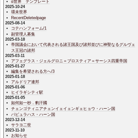
α世界 テンプレート
2025-10-24
環未世界
RecentDeletedpage
2025-08-14
コテハンフォーム/1
副管理人募集
2025-03-18
帝国議会において代表される諸王国及び諸邦並びに神聖なるグルヴェ
ス王冠の諸邦
2025-03-11
アフェグラス・ジェルグロニ＝ブロスティア＝サーシス四重帝国
2025-01-27
編集を希望される方へ/3
2025-01-18
アルドリア連邦
2025-01-06
ヒイラギシティ駅
2025-01-05
如何如一杪．豹汗國
チェンゴティニアチェンイェイェンギェヒョウ・ハーン国
パビュラハス・ハーン国
2023-12-14
サラヨ二世
2023-11-10
お知らせ