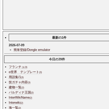
最新の1件
2026-07-09
簡単登録/Dongle emulator
今日の39件
フランチュ
(3)
α世界 テンプレート
(3)
用語集/1
(3)
技ガチャ内容
(3)
建物一覧
(2)
パルディナ王国
(2)
InterWikiName
(2)
Interwiki
(2)
海一覧
(2)