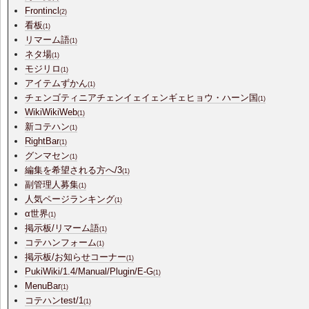
Frontincl
(2)
看板
(1)
リマーム語
(1)
ネタ場
(1)
モジリロ
(1)
アイテムずかん
(1)
チェンゴティニアチェンイェイェンギェヒョウ・ハーン国
(1)
WikiWikiWeb
(1)
新コテハン
(1)
RightBar
(1)
グンマセン
(1)
編集を希望される方へ/3
(1)
副管理人募集
(1)
人気ページランキング
(1)
α世界
(1)
掲示板/リマーム語
(1)
コテハンフォーム
(1)
掲示板/お知らせコーナー
(1)
PukiWiki/1.4/Manual/Plugin/E-G
(1)
MenuBar
(1)
コテハンtest/1
(1)