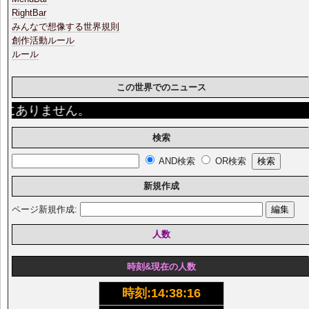
RightBar
みんなで想像する世界規則
創作活動ルール
ルール
この世界でのニュース
にありません。
検索
AND検索
OR検索
新規作成
ページ新規作成:
人数
時刻&現在の人数
時刻:
14:38:17