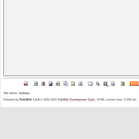
Site admin:
minkaku
Powered by
PukiWiki 1.5.4
© 2001-2022
PukiWiki Development Team
. HTML convert time: 0.039 sec.