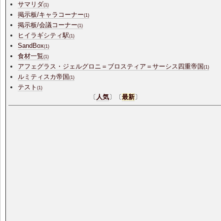
サマリダ
(1)
掲示板/キャラコーナー
(1)
掲示板/会議コーナー
(1)
ヒイラギシティ駅
(1)
SandBox
(1)
食材一覧
(1)
アフェグラス・ジェルグロニ＝ブロスティア＝サーシス四重帝国
(1)
ルミティスカ帝国
(1)
テスト
(1)
〔
人気
〕〔
最新
〕