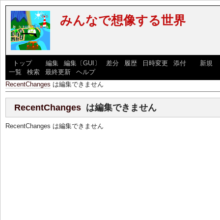
みんなで想像する世界
[
トップ
] [
編集
|
編集〔GUI〕
|
差分
|
履歴
|
日時変更
|
添付
] [
新規
|
一覧
|
検索
|
最終更新
|
ヘルプ
]
RecentChanges
は編集できません
RecentChanges
は編集できません
RecentChanges は編集できません