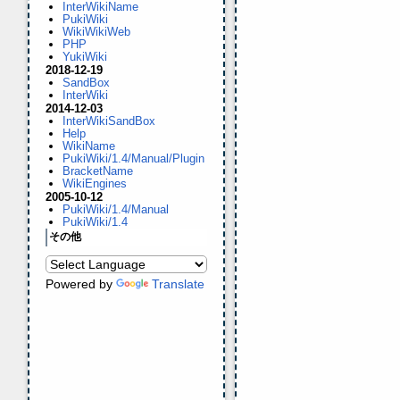
InterWikiName
PukiWiki
WikiWikiWeb
PHP
YukiWiki
2018-12-19
SandBox
InterWiki
2014-12-03
InterWikiSandBox
Help
WikiName
PukiWiki/1.4/Manual/Plugin
BracketName
WikiEngines
2005-10-12
PukiWiki/1.4/Manual
PukiWiki/1.4
その他
Powered by
Translate