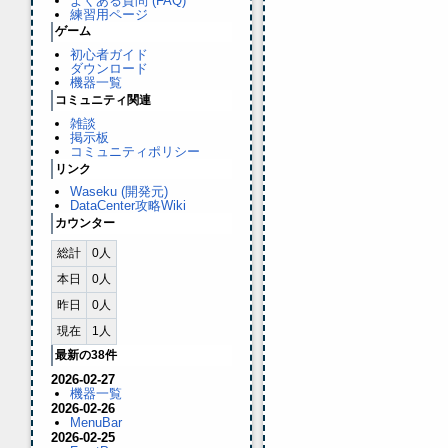
よくある質問 (FAQ)
練習用ページ
ゲーム
初心者ガイド
ダウンロード
機器一覧
コミュニティ関連
雑談
掲示板
コミュニティポリシー
リンク
Waseku (開発元)
DataCenter攻略Wiki
カウンター
総計
0人
本日
0人
昨日
0人
現在
1人
最新の38件
2026-02-27
機器一覧
2026-02-26
MenuBar
2026-02-25