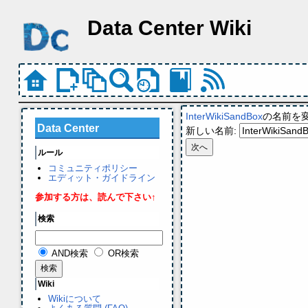
Data Center Wiki
InterWikiSandBox
の名前を
Data Center
新しい名前:
ルール
コミュニティポリシー
エディット・ガイドライン
参加する方は、読んで下さい↑
検索
AND検索
OR検索
Wiki
Wikiについて