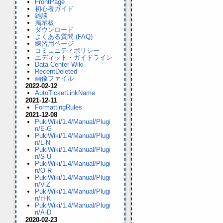
FrontPage
初心者ガイド
雑談
掲示板
ダウンロード
よくある質問 (FAQ)
練習用ページ
コミュニティポリシー
エディット・ガイドライン
Data Center Wiki
RecentDeleted
画像ファイル
2022-02-12
AutoTicketLinkName
2021-12-11
FormattingRules
2021-12-08
PukiWiki/1.4/Manual/Plugi
n/E-G
PukiWiki/1.4/Manual/Plugi
n/L-N
PukiWiki/1.4/Manual/Plugi
n/S-U
PukiWiki/1.4/Manual/Plugi
n/O-R
PukiWiki/1.4/Manual/Plugi
n/V-Z
PukiWiki/1.4/Manual/Plugi
n/H-K
PukiWiki/1.4/Manual/Plugi
n/A-D
2020-02-23