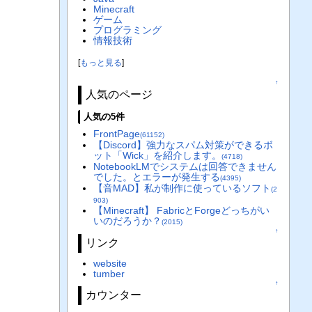
Minecraft
ゲーム
プログラミング
情報技術
[
もっと見る
]
↑
人気のページ
人気の5件
FrontPage
(61152)
【Discord】強力なスパム対策ができるボ
ット「Wick」を紹介します。
(4718)
NotebookLMでシステムは回答できません
でした。とエラーが発生する
(4395)
【音MAD】私が制作に使っているソフト
(2
903)
【Minecraft】 FabricとForgeどっちがい
いのだろうか？
(2015)
↑
リンク
website
tumber
↑
カウンター