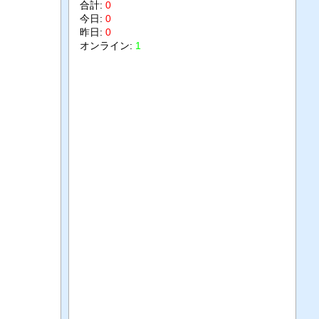
合計:
0
今日:
0
昨日:
0
オンライン:
1