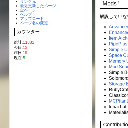
リンク元
Mods
†
最近更新したページ
全ページ
ヘルプ
解説していな
アップロード
ページ名の変更
Advance
↑
カウンター
Enhanced
Item Alc
総計:
11831
PipePlus
今日:
13
Simple Un
昨日:
19
Space C
現在:
5
Memory U
Mod Soun
Simple 
Solomons
Storage B
RubyCraf
Classicom
MCPitan
lunach
Materialis
Contributi