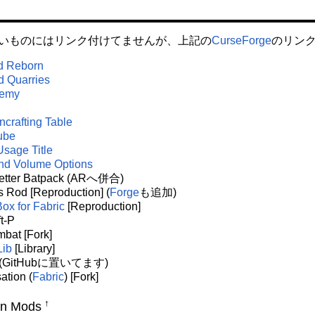
いものにはリンク付けてませんが、上記の
CurseForge
のリン
d Reborn
 Quarries
hemy
crafting Table
ube
sage Title
d Volume Options
Better Batpack (ARへ併合)
 Rod [Reproduction] (
Forge
も追加)
ox for Fabric
[Reproduction]
t-P
bat [Fork]
Lib
[Library]
at (GitHubに置いてます)
ation (
Fabric
) [Fork]
on Mods
†