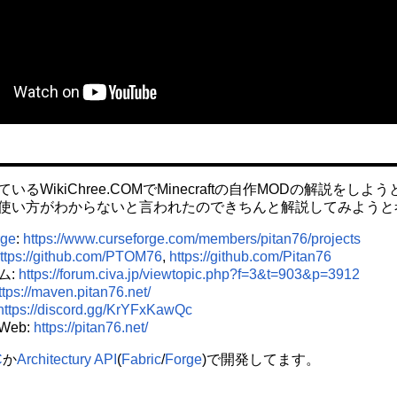
いるWikiChree.COMでMinecraftの自作MODの解説をし
使い方がわからないと言われたのできちんと解説してみようと
rge
:
https://www.curseforge.com/members/pitan76/projects
ttps://github.com/PTOM76
,
https://github.com/Pitan76
ム:
https://forum.civa.jp/viewtopic.php?f=3&t=903&p=3912
ttps://maven.pitan76.net/
https://discord.gg/KrYFxKawQc
eb:
https://pitan76.net/
C
か
Architectury API
(
Fabric
/
Forge
)で開発してます。