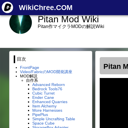
WikiChree.COM
Pitan Mod Wiki
Pitan作マイクラMODの解説Wiki
目次
Pitan 
FrontPage
Video/FabricのMOD開発講座
MOD解説
自作系
Advanced Reborn
Bedrock Tools76
Cubic Turret
Ender Cane
Enhanced Quarries
Item Alchemy
More Harnesses
PipePlus
Simple Uncrafting Table
Space Cube
StorageBox Adapter