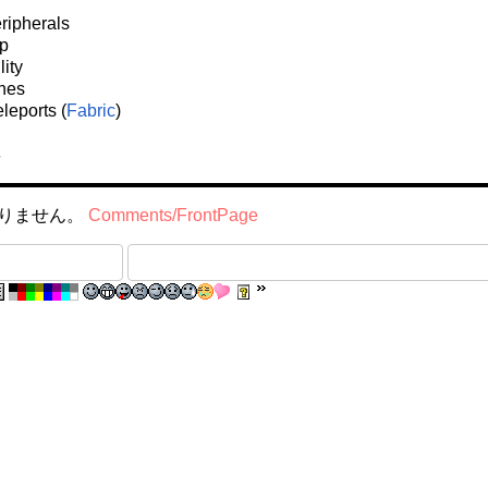
ripherals
p
ity
nes
leports (
Fabric
)
†
りません。
Comments/FrontPage