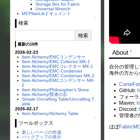
Storage Box for Fabric
Universal Wrench
MCPitanLibドキュメント
↑
検索
最新の10件
About
2026-02-23
†
Item Alchemy/EMCコンデンサー
Item Alchemy/EMC Collector MK-1
Item Alchemy/EMCコレクター MK-1
自分の管理して
Item Alchemy/EMC Condenser
海外の方から
Item Alchemy/EMC Condenser MK-2
Item Alchemy/EMCコンデンサー MK-
CurseFo
2
Item Alchemy/Philosopher's Stone
GitHub:
h
Item Alchemy/賢者の石
フォーラ
Simple Uncrafting Table/Uncrafting T
Maven:
h
able
2026-02-17
Discord:
Item Alchemy/Alchemy Table
管理者のW
↑
ツールボックス
ほぼ
FabricM
新しいページの作成
バックアップの表示