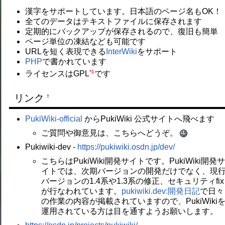
漢字をサポートしています。日本語のページ名もOK！
全てのデータはテキストファイルに保存されます
定期的にバックアップが保存されるので、復旧も簡単
ページ単位の凍結なども可能です
URLを短く表現できる
InterWiki
をサポート
PHP
で書かれています
*1
ライセンスはGPL
です
リンク
†
PukiWiki-official
からPukiWiki 公式サイトへ飛べます
ご質問や御意見は、こちらへどうぞ。
Pukiwiki-dev -
https://pukiwiki.osdn.jp/dev/
こちらはPukiWiki開発サイトです。PukiWiki開発
イトでは、次期バージョンの開発だけでなく、現
バージョンの1.4系や1.3系の修正、セキュリティfix
が行なわれています。
pukiwiki.dev:開発日記
で日々
の作業の内容が掲載されていますので、PukiWiki
運用されている方は目を通すようお願いします。