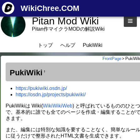
WikiChree.COM
Pitan Mod Wiki
≡
Pitan作マイクラMODの解説Wiki
トップ
ヘルプ
PukiWiki
FrontPage
>
PukiWik
PukiWiki
†
https://pukiwiki.osdn.jp/
https://osdn.jp/projects/pukiwiki/
PukiWikiは Wiki(
WikiWikiWeb
) と呼ばれているもののひと
で、基本的に誰でも全てのページを作成・編集することが
きます。
また、編集には特別な知識を要することなく、簡単なルー
に従うだけで整形されたHTML文書を生成できます。