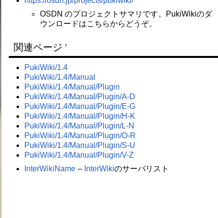
https://osdn.jp/projects/pukiwiki/
OSDN のプロジェクトサマリです。PukiWikiのダ
ウンロードはこちらからどうぞ。
関連ページ
†
PukiWiki/1.4
PukiWiki/1.4/Manual
PukiWiki/1.4/Manual/Plugin
PukiWiki/1.4/Manual/Plugin/A-D
PukiWiki/1.4/Manual/Plugin/E-G
PukiWiki/1.4/Manual/Plugin/H-K
PukiWiki/1.4/Manual/Plugin/L-N
PukiWiki/1.4/Manual/Plugin/O-R
PukiWiki/1.4/Manual/Plugin/S-U
PukiWiki/1.4/Manual/Plugin/V-Z
InterWikiName
--
InterWiki
のサーバリスト