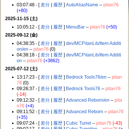
03:07:48 - [
差分
|
履歴
]
AutoAliasName
--
pitan76
(+80)
2025-11-15 (土)
10:05:12 - [
差分
|
履歴
]
MenuBar
--
pitan76
(+50)
2025-09-12 (金)
04:38:35 - [
差分
|
履歴
]
dev/MCPitanLib/Item Additi
on/en
--
pitan76
(0)
04:38:18 - [
差分
|
履歴
]
dev/MCPitanLib/Item Additi
on
--
pitan76
(+3862)
2025-07-12 (土)
13:17:23 - [
差分
|
履歴
]
Bedrock Tools76/en
--
pitan
76
(0)
09:26:37 - [
差分
|
履歴
]
Bedrock Tools76
--
pitan76
(-14)
09:12:32 - [
差分
|
履歴
]
Advanced Reborn/en
--
pita
n76
(+4)
09:11:52 - [
差分
|
履歴
]
Advanced Reborn
--
pitan76
(+35)
09:07:24 - [
差分
|
履歴
]
Cubic Turret
--
pitan76
(-43)
09:07:17 - [
差分
|
履歴
]
Cubic Turret/en
--
pitan76
(+