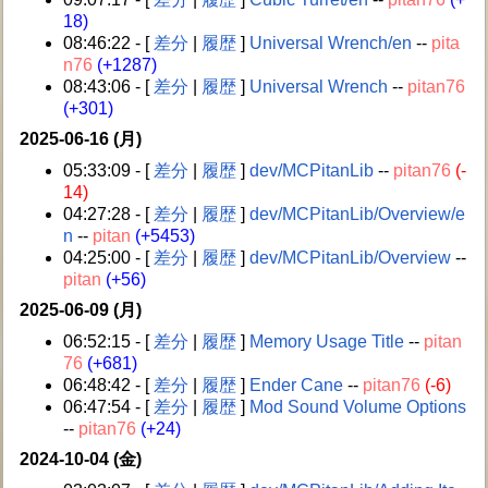
18)
08:46:22 - [
差分
|
履歴
]
Universal Wrench/en
--
pita
n76
(+1287)
08:43:06 - [
差分
|
履歴
]
Universal Wrench
--
pitan76
(+301)
2025-06-16 (月)
05:33:09 - [
差分
|
履歴
]
dev/MCPitanLib
--
pitan76
(-
14)
04:27:28 - [
差分
|
履歴
]
dev/MCPitanLib/Overview/e
n
--
pitan
(+5453)
04:25:00 - [
差分
|
履歴
]
dev/MCPitanLib/Overview
--
pitan
(+56)
2025-06-09 (月)
06:52:15 - [
差分
|
履歴
]
Memory Usage Title
--
pitan
76
(+681)
06:48:42 - [
差分
|
履歴
]
Ender Cane
--
pitan76
(-6)
06:47:54 - [
差分
|
履歴
]
Mod Sound Volume Options
--
pitan76
(+24)
2024-10-04 (金)