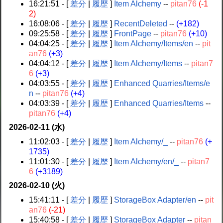
16:21:51 - [
差分
|
履歴
]
Item Alchemy
--
pitan76
(-1
2)
16:08:06 - [
差分
|
履歴
]
RecentDeleted
--
(+182)
09:25:58 - [
差分
|
履歴
]
FrontPage
--
pitan76
(+10)
04:04:25 - [
差分
|
履歴
]
Item Alchemy/Items/en
--
pit
an76
(+3)
04:04:12 - [
差分
|
履歴
]
Item Alchemy/Items
--
pitan7
6
(+3)
04:03:55 - [
差分
|
履歴
]
Enhanced Quarries/Items/e
n
--
pitan76
(+4)
04:03:39 - [
差分
|
履歴
]
Enhanced Quarries/Items
--
pitan76
(+4)
2026-02-11 (水)
11:02:03 - [
差分
|
履歴
]
Item Alchemy/_
--
pitan76
(+
1735)
11:01:30 - [
差分
|
履歴
]
Item Alchemy/en/_
--
pitan7
6
(+3189)
2026-02-10 (火)
15:41:11 - [
差分
|
履歴
]
StorageBox Adapter/en
--
pit
an76
(-21)
15:40:58 - [
差分
|
履歴
]
StorageBox Adapter
--
pitan