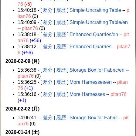
76
(-5)
15:40:18 - [
差分
|
履歴
]
Simple Uncrafting Table
--
p
itan76
(0)
15:40:09 - [
差分
|
履歴
]
Simple Uncrafting Table/en
--
pitan76
(0)
15:38:18 - [
差分
|
履歴
]
Enhanced Quarries/en
--
pit
an76
(+56)
15:38:12 - [
差分
|
履歴
]
Enhanced Quarries
--
pitan7
6
(+56)
2026-02-09 (月)
15:36:38 - [
差分
|
履歴
]
Storage Box for Fabric/en
--
pitan76
(0)
15:36:25 - [
差分
|
履歴
]
More Harnesses/en
--
pitan
76
(+1)
15:36:16 - [
差分
|
履歴
]
More Harnesses
--
pitan76
(+1)
2026-02-02 (月)
14:06:41 - [
差分
|
履歴
]
Storage Box for Fabric
--
pit
an76
(0)
2026-01-24 (土)