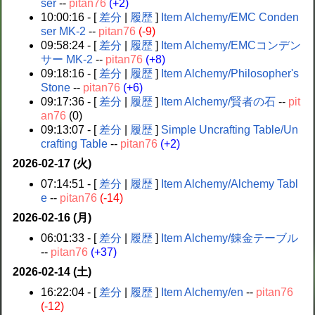
ser
--
pitan76
(+2)
10:00:16 - [
差分
|
履歴
]
Item Alchemy/EMC Conden
ser MK-2
--
pitan76
(-9)
09:58:24 - [
差分
|
履歴
]
Item Alchemy/EMCコンデン
サー MK-2
--
pitan76
(+8)
09:18:16 - [
差分
|
履歴
]
Item Alchemy/Philosopher's
Stone
--
pitan76
(+6)
09:17:36 - [
差分
|
履歴
]
Item Alchemy/賢者の石
--
pit
an76
(0)
09:13:07 - [
差分
|
履歴
]
Simple Uncrafting Table/Un
crafting Table
--
pitan76
(+2)
2026-02-17 (火)
07:14:51 - [
差分
|
履歴
]
Item Alchemy/Alchemy Tabl
e
--
pitan76
(-14)
2026-02-16 (月)
06:01:33 - [
差分
|
履歴
]
Item Alchemy/錬金テーブル
--
pitan76
(+37)
2026-02-14 (土)
16:22:04 - [
差分
|
履歴
]
Item Alchemy/en
--
pitan76
(-12)