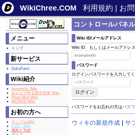
WikiChree.COM
利用規約
|
お問
コントロールパネ
メニュー
Wiki ID/メールアドレス
Wiki ID、もしくはメールアド
トップ
↑
新サービス
パスワード
DokuFarm
↑
ログインパスワードを入力してく
Wiki紹介
AmongUs Wiki
みんなで作る架空世界 Wiki
Pitan Mod Wiki
MCMOD Wiki
↑
パスワードをお忘れの方は
パスワ
お初の方へ
ウィキの新規作成
|
サ
サンプルWiki
お試しWiki
規約と方針
ガイド