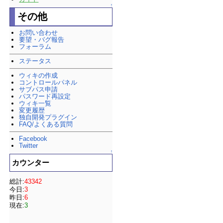
↑
その他
お問い合わせ
要望・バグ報告
フォーラム
ステータス
ウィキの作成
コントロールパネル
サブパス申請
パスワード再設定
ウィキ一覧
変更履歴
独自開発プラグイン
FAQ/よくある質問
Facebook
Twitter
↑
カウンター
総計:
43342
今日:
3
昨日:
6
現在:
3