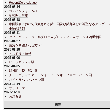
RecentDeletedpage
2025-08-14
コテハンフォーム/1
副管理人募集
2025-03-18
帝国議会において代表される諸王国及び諸邦並びに神聖なるグルヴェ
王冠の諸邦
2025-03-11
アフェグラス・ジェルグロニ＝ブロスティア＝サーシス四重帝国
2025-01-27
編集を希望される方へ/3
2025-01-18
アルドリア連邦
2025-01-06
ヒイラギシティ駅
2025-01-05
如何如一杪．豹汗國
チェンゴティニアチェンイェイェンギェヒョウ・ハーン国
パビュラハス・ハーン国
2023-12-14
サラヨ二世
2023-11-10
お知らせ
翻訳