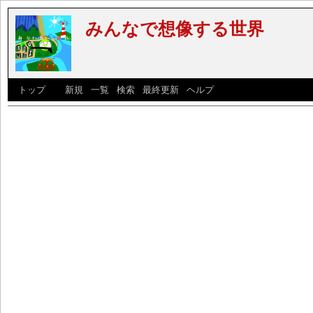
みんなで想像する世界
[
トップ
] [
新規
|
一覧
|
検索
|
最終更新
|
ヘルプ
]