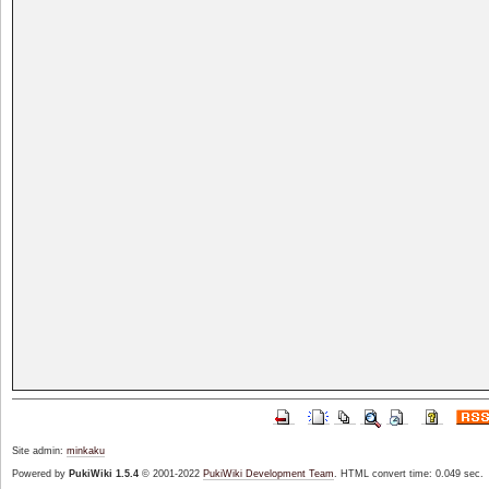
Site admin:
minkaku
Powered by
PukiWiki 1.5.4
© 2001-2022
PukiWiki Development Team
. HTML convert time: 0.049 sec.