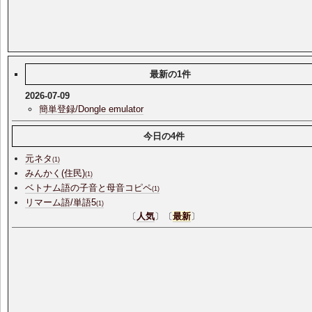
最新の1件
2026-07-09
簡単登録/Dongle emulator
今日の4件
元ネタ
(1)
みんかく(住民)
(1)
ベトナム語の子音と母音コピペ
(1)
リマーム語/単語5
(1)
〔
人気
〕〔
最新
〕