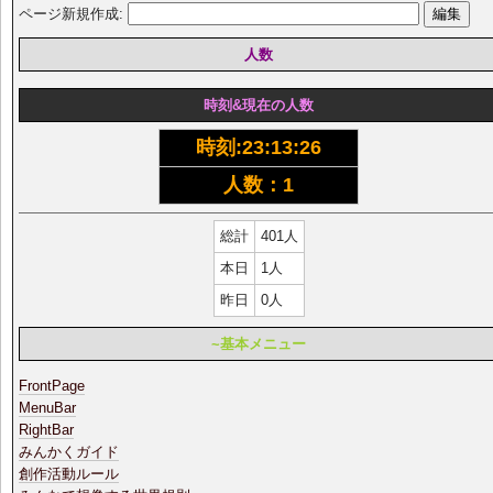
ページ新規作成:
人数
時刻&現在の人数
時刻:
23:13:26
人数：1
総計
401人
本日
1人
昨日
0人
~基本メニュー
FrontPage
MenuBar
RightBar
みんかくガイド
創作活動ルール