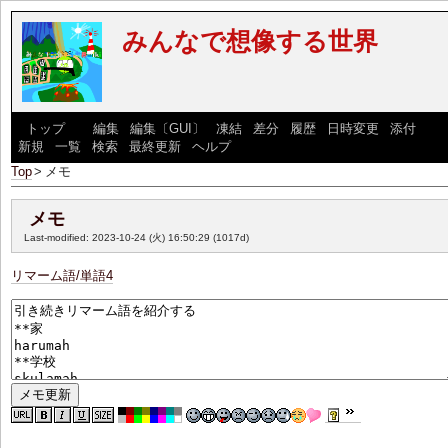
みんなで想像する世界
[
トップ
] [
編集
|
編集〔GUI〕
|
凍結
|
差分
|
履歴
|
日時変更
|
添付
] [
新規
|
一覧
|
検索
|
最終更新
|
ヘルプ
]
Top
>
メモ
メモ
Last-modified: 2023-10-24 (火) 16:50:29
(1017d)
リマーム語/単語4