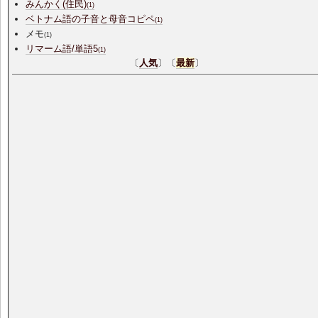
みんかく(住民)
(1)
ベトナム語の子音と母音コピペ
(1)
メモ
(1)
リマーム語/単語5
(1)
〔
人気
〕〔
最新
〕