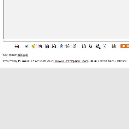
Site admin:
minkaku
Powered by
PukiWiki 1.5.4
© 2001-2022
PukiWiki Development Team
. HTML convert time: 0.040 sec.