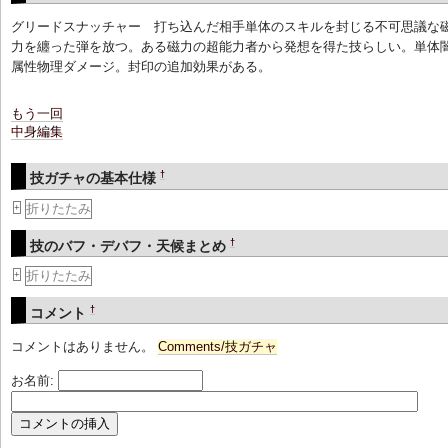
グリードスナッチャー 打ち込んだ相手単体のスキルを封じる不可思議な
力を纏った弾を放つ。ある磁力の超能力者から発想を得た技らしい。単体
属性物理ダメージ。封印の追加効果がある。
もう一回
中身編集
†
技ガチャの基本仕様
折りたたみ
+
†
技のバフ・デバフ・天候まとめ
折りたたみ
+
†
コメント
コメントはありません。
Comments/技ガチャ
お名前: