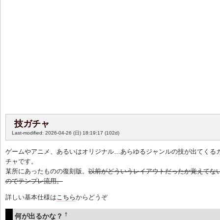
技ガチャ
Last-modified: 2026-04-26 (日) 18:19:17
(102d)
ゲームやアニメ、あるいはオリジナル…あらゆるジャンルの技が出てくる
チャです。
某所にあったものの復刻版。
以前がどういうレイアウトだったか覚えてな
のでテンプレ流用。
詳しい基本仕様は
こちら
からどうぞ
†
何が出るかな？