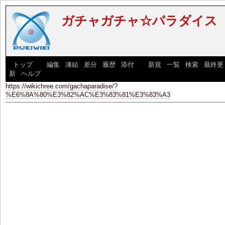
ガチャガチャ☆パラダイス
[
トップ
] [
編集
|
凍結
|
差分
|
履歴
|
添付
] [
新規
|
一覧
|
検索
|
最終更
新
|
ヘルプ
]
https://wikichree.com/gachaparadise/?
%E6%8A%80%E3%82%AC%E3%83%81%E3%83%A3