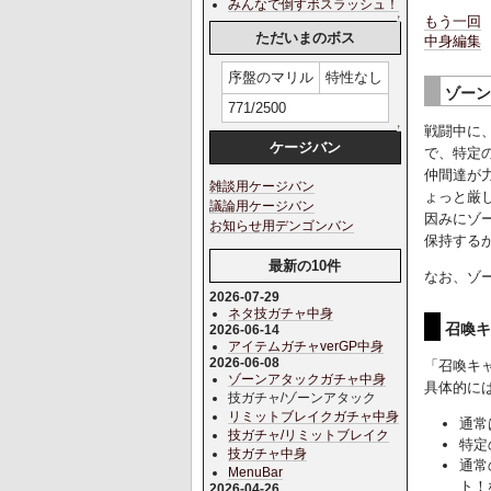
みんなで倒すボスラッシュ！
もう一回
↑
ただいまのボス
中身編集
序盤のマリル
特性なし
ゾー
771/2500
戦闘中に
↑
ケージバン
で、特定
仲間達が
雑談用ケージバン
ょっと厳
議論用ケージバン
因みにゾ
お知らせ用デンゴンバン
保持するか
最新の10件
なお、ゾ
2026-07-29
ネタ技ガチャ中身
召喚
2026-06-14
アイテムガチャverGP中身
2026-06-08
「召喚キ
ゾーンアタックガチャ中身
具体的に
技ガチャ/ゾーンアタック
リミットブレイクガチャ中身
通常
技ガチャ/リミットブレイク
特定
技ガチャ中身
通常
MenuBar
ト！
2026-04-26