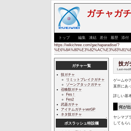
ガチャガ
[
トップ
] [
編集
|
凍結
|
差分
|
履歴
|
添付
https://wikichree.com/gachaparadise/?
%E6%8A%80%E3%82%AC%E3%83%81%
技ガ
ガチャ一覧
Last-modi
技ガチャ
リミットブレイクガチャ
ゲームや
ゾーンアタックガチャ
某所にあ
召喚獣ガチャ
Fes！
詳しい基
Fes2
武器ガチャ
何が
アイテムガチャverGP
ネタ技ガチャ
ヤシマブ
↑
してもら
ボスラッシュ特設欄