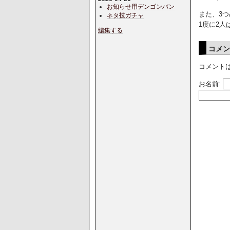
お知らせ用デンゴンバン
また、3
ネタ技ガチャ
1度に2
編集する
コメ
コメント
お名前: