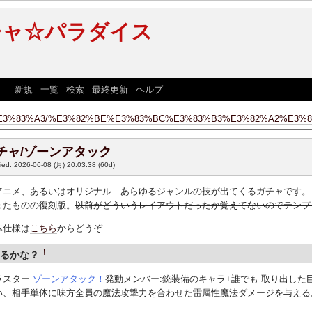
チャ☆パラダイス
] [
新規
|
一覧
|
検索
|
最終更新
|
ヘルプ
]
E3%83%A3/%E3%82%BE%E3%83%BC%E3%83%B3%E3%82%A2%E3%8
チャ/ゾーンアタック
fied: 2026-06-08 (月) 20:03:38
(60d)
アニメ、あるいはオリジナル…あらゆるジャンルの技が出てくるガチャです。
ったものの復刻版。
以前がどういうレイアウトだったか覚えてないのでテンプ
本仕様は
こちら
からどうぞ
†
出るかな？
ラスター
ゾーンアタック！
発動メンバー:銃装備のキャラ+誰でも 取り出し
い、相手単体に味方全員の魔法攻撃力を合わせた雷属性魔法ダメージを与える