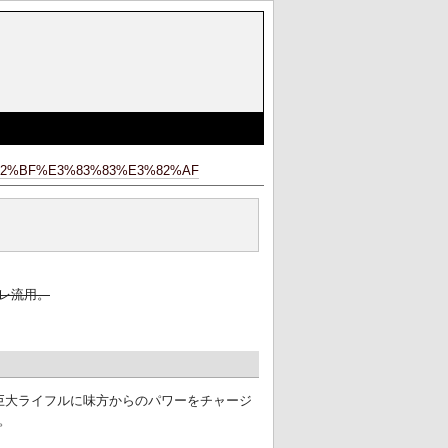
2%BF%E3%83%83%E3%82%AF
レ流用。
た巨大ライフルに味方からのパワーをチャージ
。