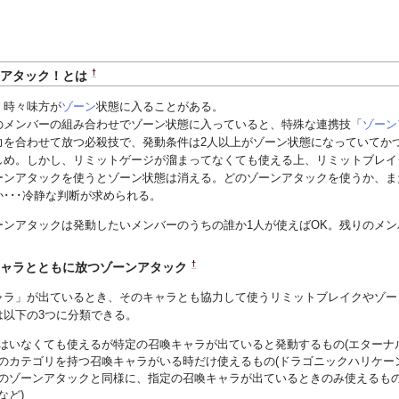
†
ンアタック！とは
、時々味方が
ゾーン
状態に入ることがある。
のメンバーの組み合わせでゾーン状態に入っていると、特殊な連携技「
ゾーン
力を合わせて放つ必殺技で、発動条件は2人以上がゾーン状態になっていてか
しめ。しかし、リミットゲージが溜まってなくても使える上、リミットブレイ
ーンアタックを使うとゾーン状態は消える。どのゾーンアタックを使うか、ま
･･･冷静な判断が求められる。
ーンアタックは発動したいメンバーのうちの誰か1人が使えばOK。残りのメ
†
キャラとともに放つゾーンアタック
ャラ」が出ているとき、そのキャラとも協力して使うリミットブレイクやゾー
は以下の3つに分類できる。
はいなくても使えるが特定の召喚キャラが出ていると発動するもの(エターナ
のカテゴリを持つ召喚キャラがいる時だけ使えるもの(ドラゴニックハリケー
のゾーンアタックと同様に、指定の召喚キャラが出ているときのみ使えるもの
など)