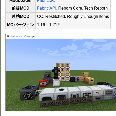
ModLoader
FabricMC
前提MOD
Fabric API
, Reborn Core, Tech Reborn
連携MOD
CC: Restitched, Roughly Enough Items
MCバージョン
1.16～1.21.5