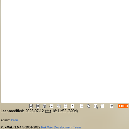
Last-modified: 2025-07-12 (土) 18:11:52
(390d)
Admin:
Pitan
PukiWiki 1.5.4
© 2001-2022
PukiWiki Development Team