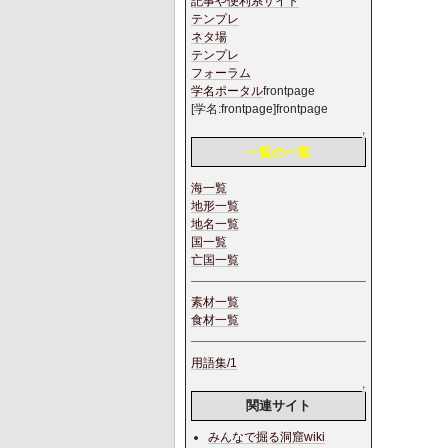
記事や便利系サイト
テンプレ
ネタ場
テンプレ
フォーラム
学名ポータル
frontpage
[学名:frontpage]frontpage
↑
一覧の一覧
海一覧
地形一覧
地名一覧
国一覧
亡国一覧
素材一覧
食材一覧
用語集/1
↑
関連サイト
みんなで掘る洞窟wiki