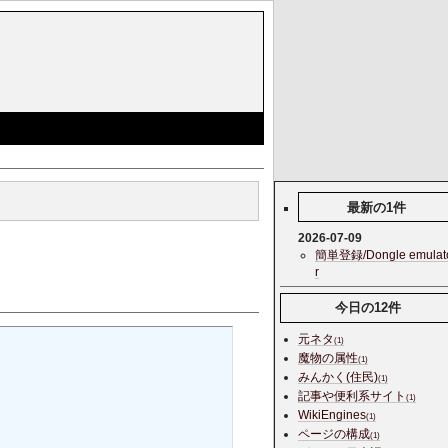
最新の1件
2026-07-09
簡単登録/Dongle emulat
r
今日の12件
元ネタ
(1)
魔物の属性
(1)
みんかく(住民)
(1)
記事や便利系サイト
(1)
WikiEngines
(1)
ページの構成
(1)