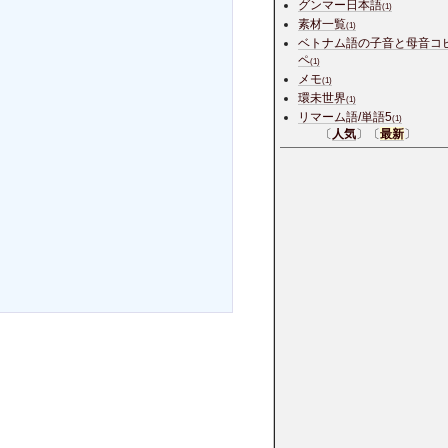
グンマー日本語
(1)
素材一覧
(1)
ベトナム語の子音と母音コ
ペ
(1)
メモ
(1)
環未世界
(1)
リマーム語/単語5
(1)
〔
人気
〕〔
最新
〕