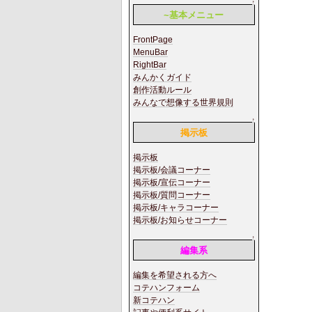
↑
~基本メニュー
FrontPage
MenuBar
RightBar
みんかくガイド
創作活動ルール
みんなで想像する世界規則
↑
掲示板
掲示板
掲示板/会議コーナー
掲示板/宣伝コーナー
掲示板/質問コーナー
掲示板/キャラコーナー
掲示板/お知らせコーナー
↑
編集系
編集を希望される方へ
コテハンフォーム
新コテハン