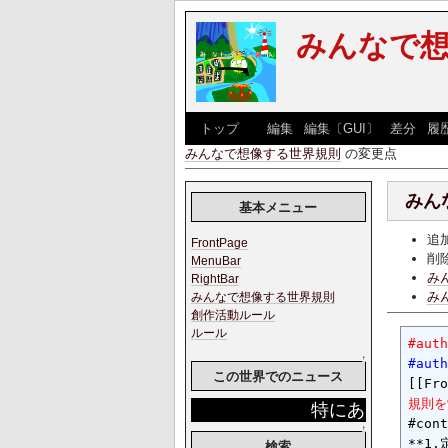
みんなで
[
トップ
] [
編集
|
編集〔GUI〕
|
差分
|
履
みんなで想像する世界規則
の変更点
みん
基本メニュー
追
FrontPage
削
MenuBar
み
RightBar
み
みんなで想像する世界規則
創作活動ルール
ルール
#auth
↑
#auth
この世界でのニュース
規則を
特にありません。
#cont
↑
検索