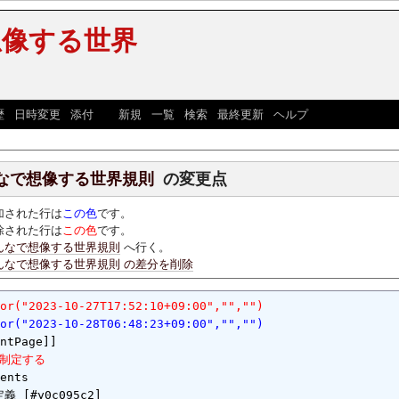
想像する世界
歴
|
日時変更
|
添付
] [
新規
|
一覧
|
検索
|
最終更新
|
ヘルプ
]
なで想像する世界規則
の変更点
加された行は
この色
です。
除された行は
この色
です。
んなで想像する世界規則
へ行く。
んなで想像する世界規則 の差分を削除
or("2023-10-27T17:52:10+09:00","","")
or("2023-10-28T06:48:23+09:00","","")
制定する
ents
