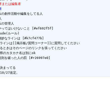
者または編集者
者
kiの創作活動や編集をしてる人



iの管理人

やってはいけないこと [#ef692f5f]

lude(ルール)

微妙なラインは [#k7cf477b]

ラインは[[掲示板/質問コーナー]]に質問してください

るときはそのページのリンクを張ってください

県のカタカナ名は別にok

規則を破った人の罰 [#r26997e0]

決まってる
