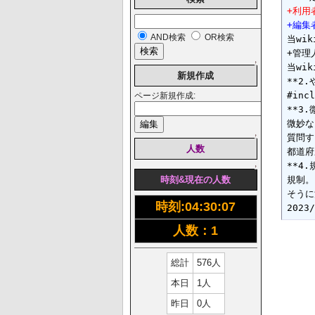
+利用
+編集
AND検索
OR検索
当wi
+管理人
↑
当wik
新規作成
**2.
#inc
ページ新規作成:
**3.
微妙な
質問す
↑
人数
都道府
**4.
↑
規制。

時刻&現在の人数
そうに
時刻:
04:30:08
人数：1
総計
576人
本日
1人
昨日
0人