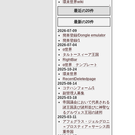
環未世界wiki
↑
最近の20件
最新の20件
2026-07-09
簡単登録/Dongle emulator
簡単登録/1
2026-07-04
α世界
タルトースィーア王国
RightBar
α世界 テンプレート
2025-10-24
環未世界
RecentDeletedpage
2025-08-14
コテハンフォーム/1
副管理人募集
2025-03-18
帝国議会において代表される
諸王国及び諸邦並びに神聖な
るグルヴェス王冠の諸邦
2025-03-11
アフェグラス・ジェルグロニ
＝ブロスティア＝サーシス四
重帝国