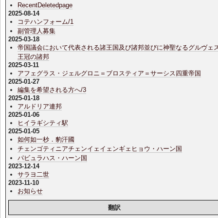
RecentDeletedpage
2025-08-14
コテハンフォーム/1
副管理人募集
2025-03-18
帝国議会において代表される諸王国及び諸邦並びに神聖なるグルヴェ
王冠の諸邦
2025-03-11
アフェグラス・ジェルグロニ＝ブロスティア＝サーシス四重帝国
2025-01-27
編集を希望される方へ/3
2025-01-18
アルドリア連邦
2025-01-06
ヒイラギシティ駅
2025-01-05
如何如一杪．豹汗國
チェンゴティニアチェンイェイェンギェヒョウ・ハーン国
パビュラハス・ハーン国
2023-12-14
サラヨ二世
2023-11-10
お知らせ
翻訳