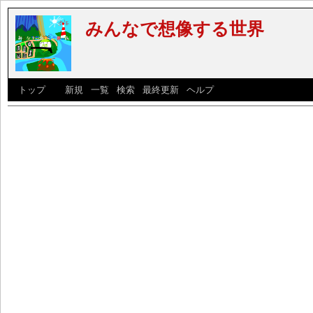
みんなで想像する世界
[
トップ
] [
新規
|
一覧
|
検索
|
最終更新
|
ヘルプ
]