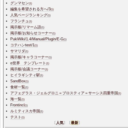
グンマセン
(1)
編集を希望される方へ/3
(1)
人気ページランキング
(1)
フランチュ
(1)
掲示板/リマーム語
(1)
掲示板/お知らせコーナー
(1)
PukiWiki/1.4/Manual/Plugin/E-G
(1)
コテハンtest/1
(1)
サマリダ
(1)
掲示板/キャラコーナー
(1)
α世界 テンプレート
(1)
掲示板/会議コーナー
(1)
ヒイラギシティ駅
(1)
SandBox
(1)
食材一覧
(1)
アフェグラス・ジェルグロニ＝ブロスティア＝サーシス四重帝国
(1)
海一覧
(1)
Frontincl
(1)
ルミティスカ帝国
(1)
テスト
(1)
〔
人気
〕〔
最新
〕