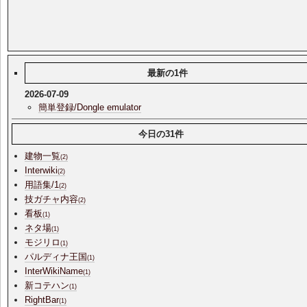
最新の1件
2026-07-09
簡単登録/Dongle emulator
今日の31件
建物一覧
(2)
Interwiki
(2)
用語集/1
(2)
技ガチャ内容
(2)
看板
(1)
ネタ場
(1)
モジリロ
(1)
パルディナ王国
(1)
InterWikiName
(1)
新コテハン
(1)
RightBar
(1)