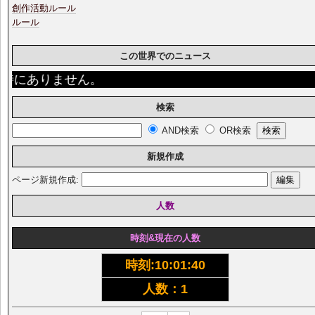
創作活動ルール
ルール
この世界でのニュース
にありません。
検索
AND検索
OR検索
新規作成
ページ新規作成:
人数
時刻&現在の人数
時刻:
10:01:41
人数：1