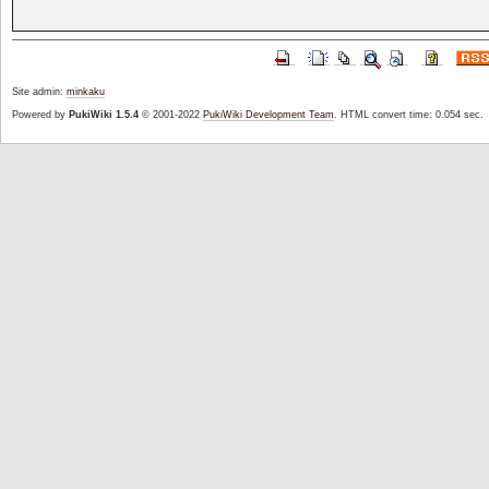
Site admin:
minkaku
Powered by
PukiWiki 1.5.4
© 2001-2022
PukiWiki Development Team
. HTML convert time: 0.054 sec.