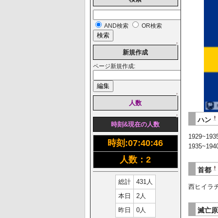
AND検索
OR検索
↑
新規作成
ページ新規作成:
↑
人数
↑
†
ハン
時刻&現在の人数
1929~1
時刻:
07:40:47
1935~1
人数：2
†
首都
総計
431人
西ヒイラ
本日
2人
昨日
0人
滅亡