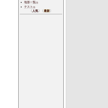
地形一覧
(1)
テスト
(1)
〔
人気
〕〔
最新
〕