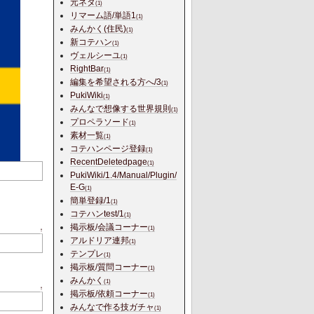
元ネタ
(1)
リマーム語/単語1
(1)
みんかく(住民)
(1)
新コテハン
(1)
ヴェルシーユ
(1)
RightBar
(1)
編集を希望される方へ/3
(1)
PukiWiki
(1)
みんなで想像する世界規則
(1)
プロペラソード
(1)
素材一覧
(1)
コテハンページ登録
(1)
RecentDeletedpage
(1)
PukiWiki/1.4/Manual/Plugin/
E-G
(1)
簡単登録/1
(1)
コテハンtest/1
(1)
掲示板/会議コーナー
(1)
↑
アルドリア連邦
(1)
テンプレ
(1)
掲示板/質問コーナー
(1)
みんかく
(1)
↑
掲示板/依頼コーナー
(1)
みんなで作る技ガチャ
(1)