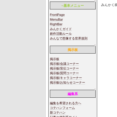
↑
みんかく
~基本メニュー
FrontPage
MenuBar
RightBar
みんかくガイド
創作活動ルール
みんなで想像する世界規則
↑
掲示板
掲示板
掲示板/会議コーナー
掲示板/宣伝コーナー
掲示板/質問コーナー
掲示板/キャラコーナー
掲示板/お知らせコーナー
↑
編集系
編集を希望される方へ
コテハンフォーム
新コテハン