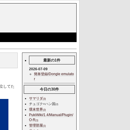
最新の1件
2026-07-09
簡単登録/Dongle emulato
r
立してた
今日の30件
サマリダ
(3)
チュゴク=ハン国
(2)
環未世界
(2)
PukiWiki/1.4/Manual/Plugin/
O-R
(1)
管理部屋
(1)