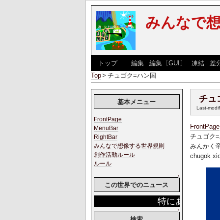
みんなで
[
トップ
] [
編集
|
編集〔GUI〕
|
凍結
|
差
Top
>
チュゴク=ハン国
チュ
基本メニュー
Last-modi
FrontPage
FrontPage
MenuBar
チュゴク
RightBar
みんかく
みんなで想像する世界規則
創作活動ルール
chugok xi
ルール
↑
この世界でのニュース
特にありません。
↑
検索