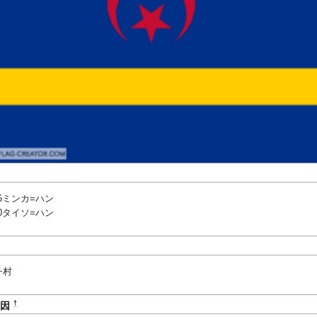
935ミンカ=ハン
940タイソ=ハン
チ村
†
原因