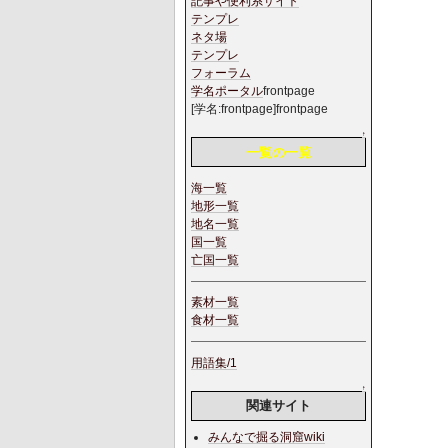
記事や便利系サイト
テンプレ
ネタ場
テンプレ
フォーラム
学名ポータル
frontpage
[学名:frontpage]frontpage
↑
一覧の一覧
海一覧
地形一覧
地名一覧
国一覧
亡国一覧
素材一覧
食材一覧
用語集/1
↑
関連サイト
みんなで掘る洞窟wiki