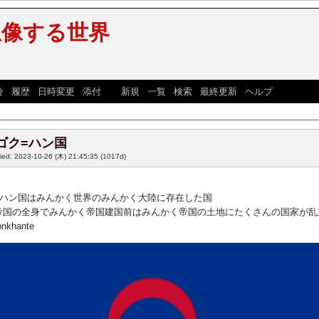
想像する世界
分
|
履歴
|
日時変更
|
添付
] [
新規
|
一覧
|
検索
|
最終更新
|
ヘルプ
]
ゴク=ハン国
fied: 2023-10-26 (木) 21:45:35
(1017d)
=ハン国はみんかく世界のみんかく大陸に存在した国
帝国の全身でみんかく帝国建国前はみんかく帝国の土地にたくさんの国家が乱
onkhante