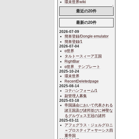
環未世界wiki
↑
最近の20件
最新の20件
2026-07-09
簡単登録/Dongle emulator
簡単登録/1
2026-07-04
α世界
タルトースィーア王国
RightBar
α世界 テンプレート
2025-10-24
環未世界
RecentDeletedpage
2025-08-14
コテハンフォーム/1
副管理人募集
2025-03-18
帝国議会において代表される
諸王国及び諸邦並びに神聖な
るグルヴェス王冠の諸邦
2025-03-11
アフェグラス・ジェルグロニ
＝ブロスティア＝サーシス四
重帝国