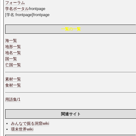
フォーラム
学名ポータル
frontpage
[学名:frontpage]frontpage
一覧の一覧
海一覧
地形一覧
地名一覧
国一覧
亡国一覧
素材一覧
食材一覧
用語集/1
関連サイト
みんなで掘る洞窟wiki
環未世界wiki