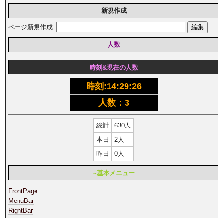
新規作成
ページ新規作成:
人数
時刻&現在の人数
時刻:
14:29:27
人数：3
総計
630人
本日
2人
昨日
0人
~基本メニュー
FrontPage
MenuBar
RightBar