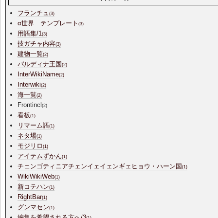
フランチュ
(3)
α世界 テンプレート
(3)
用語集/1
(3)
技ガチャ内容
(3)
建物一覧
(2)
パルディナ王国
(2)
InterWikiName
(2)
Interwiki
(2)
海一覧
(2)
Frontincl
(2)
看板
(1)
リマーム語
(1)
ネタ場
(1)
モジリロ
(1)
アイテムずかん
(1)
チェンゴティニアチェンイェイェンギェヒョウ・ハーン国
(1)
WikiWikiWeb
(1)
新コテハン
(1)
RightBar
(1)
グンマセン
(1)
編集を希望される方へ/3