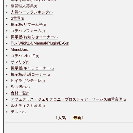
(1)
副管理人募集
(1)
人気ページランキング
(1)
α世界
(1)
掲示板/リマーム語
(1)
コテハンフォーム
(1)
掲示板/お知らせコーナー
(1)
PukiWiki/1.4/Manual/Plugin/E-G
(1)
MenuBar
(1)
コテハンtest/1
(1)
サマリダ
(1)
掲示板/キャラコーナー
(1)
掲示板/会議コーナー
(1)
ヒイラギシティ駅
(1)
SandBox
(1)
食材一覧
(1)
アフェグラス・ジェルグロニ＝ブロスティア＝サーシス四重帝国
(1)
ルミティスカ帝国
(1)
テスト
(1)
〔
人気
〕〔
最新
〕