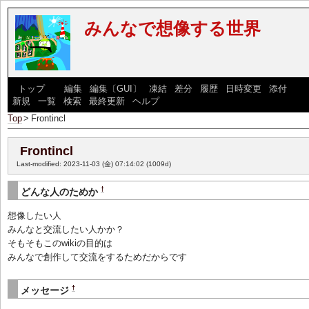
みんなで想像する世界
[
トップ
] [
編集
|
編集〔GUI〕
|
凍結
|
差分
|
履歴
|
日時変更
|
添付
] [
新規
|
一覧
|
検索
|
最終更新
|
ヘルプ
]
Top
>
Frontincl
Frontincl
Last-modified: 2023-11-03 (金) 07:14:02
(1009d)
†
どんな人のためか
想像したい人
みんなと交流したい人かか？
そもそもこのwikiの目的は
みんなで創作して交流をするためだからです
†
メッセージ