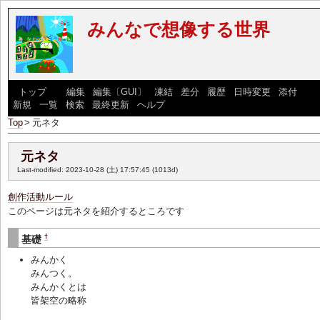
みんなで想像する世界
[
トップ
] [
編集
|
編集〔GUI〕
|
凍結
|
差分
|
履歴
|
日時変更
|
添付
] [
新規
|
一覧
|
検索
|
最終更新
|
ヘルプ
]
Top
>
元ネタ
元ネタ
Last-modified: 2023-10-28 (土) 17:57:45
(1013d)
創作活動ルール
このページは元ネタを紹介するところです
†
基礎
みんかく
みんつく。
みんかくとは
皆架空の略称