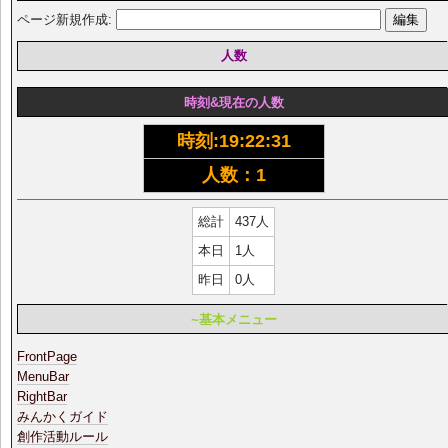
ページ新規作成:
人数
時刻&現在の人数
時刻:
19:22:32
人数：1
総計
437人
本日
1人
昨日
0人
~基本メニュー
FrontPage
MenuBar
RightBar
みんかくガイド
創作活動ルール