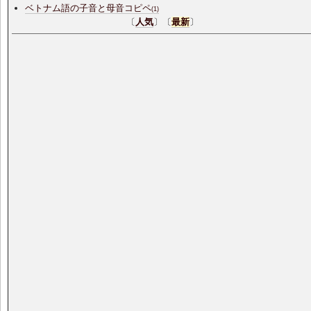
ベトナム語の子音と母音コピペ
(1)
〔
人気
〕〔
最新
〕