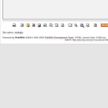
Site admin:
minkaku
Powered by
PukiWiki 1.5.4
© 2001-2022
PukiWiki Development Team
. HTML convert time: 0.043 sec.
短縮URL:
https://wikichree.com/city/?cmd=s&k=be755