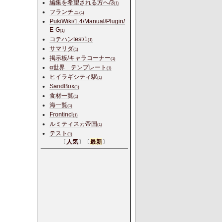
編集を希望される方へ/3
(1)
フランチュ
(1)
PukiWiki/1.4/Manual/Plugin/
E-G
(1)
コテハンtest/1
(1)
サマリダ
(1)
掲示板/キャラコーナー
(1)
α世界 テンプレート
(1)
ヒイラギシティ駅
(1)
SandBox
(1)
食材一覧
(1)
海一覧
(1)
Frontincl
(1)
ルミティスカ帝国
(1)
テスト
(1)
〔
人気
〕〔
最新
〕