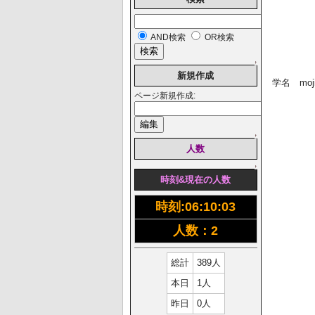
AND検索
OR検索
↑
新規作成
学名 mojir
ページ新規作成:
↑
人数
↑
時刻&現在の人数
時刻:
06:10:03
人数：2
総計
389人
本日
1人
昨日
0人