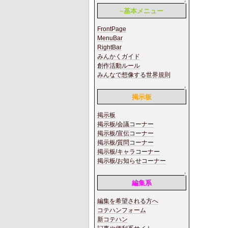
↑
~基本メニュー
FrontPage
MenuBar
RightBar
みんかくガイド
創作活動ルール
みんなで想像する世界規則
↑
掲示板
掲示板
掲示板/会議コーナー
掲示板/宣伝コーナー
掲示板/質問コーナー
掲示板/キャラコーナー
掲示板/お知らせコーナー
↑
編集系
編集を希望される方へ
コテハンフォーム
新コテハン