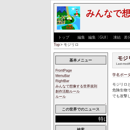
みんなで
[
トップ
] [
編集
|
編集〔GUI〕
|
凍結
|
差
Top
>
モジリロ
モジ
基本メニュー
Last-modi
FrontPage
学名ポー
MenuBar
RightBar
モジリロ
みんなで想像する世界規則
危険生物
創作活動ルール
でも攻撃
ルール
↑
この世界でのニュース
特にありません。
↑
検索