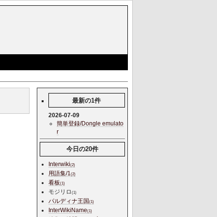
最新の1件
2026-07-09
簡単登録/Dongle emulato
r
今日の20件
Interwiki
(2)
用語集/1
(2)
看板
(1)
モジリロ
(1)
パルディナ王国
(1)
InterWikiName
(1)