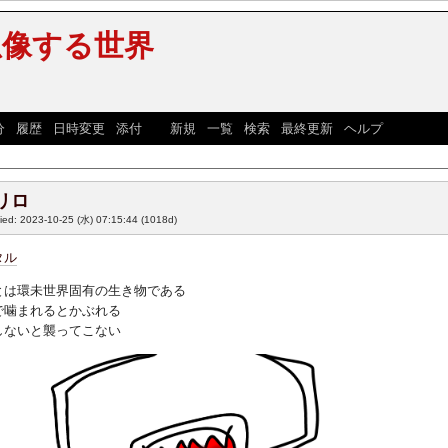
想像する世界
分
|
履歴
|
日時変更
|
添付
] [
新規
|
一覧
|
検索
|
最終更新
|
ヘルプ
]
リロ
fied: 2023-10-25 (水) 07:15:44
(1018d)
タル
とは環未世界固有の生き物である
で噛まれるとかぶれる
しないと襲ってこない