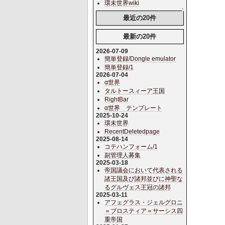
環未世界wiki
↑
最近の20件
最新の20件
2026-07-09
簡単登録/Dongle emulator
簡単登録/1
2026-07-04
α世界
タルトースィーア王国
RightBar
α世界 テンプレート
2025-10-24
環未世界
RecentDeletedpage
2025-08-14
コテハンフォーム/1
副管理人募集
2025-03-18
帝国議会において代表される
諸王国及び諸邦並びに神聖な
るグルヴェス王冠の諸邦
2025-03-11
アフェグラス・ジェルグロニ
＝ブロスティア＝サーシス四
重帝国