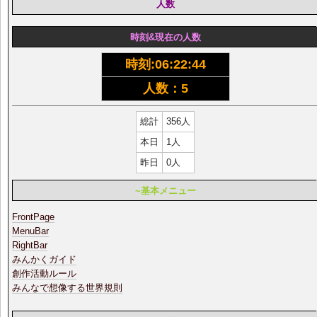
人数
時刻&現在の人数
時刻:
06:22:45
人数：5
総計
356人
本日
1人
昨日
0人
~基本メニュー
FrontPage
MenuBar
RightBar
みんかくガイド
創作活動ルール
みんなで想像する世界規則