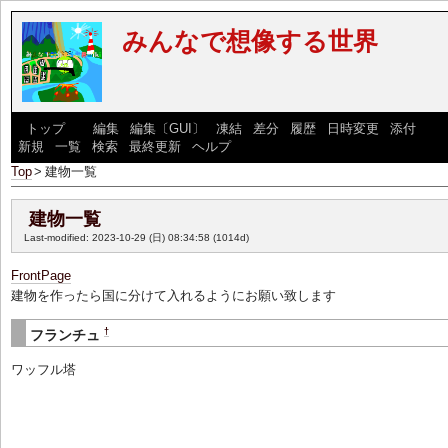
みんなで想像する世界
[
トップ
] [
編集
|
編集〔GUI〕
|
凍結
|
差分
|
履歴
|
日時変更
|
添付
] [
新規
|
一覧
|
検索
|
最終更新
|
ヘルプ
]
Top
>
建物一覧
建物一覧
Last-modified: 2023-10-29 (日) 08:34:58
(1014d)
FrontPage
建物を作ったら国に分けて入れるようにお願い致します
†
フランチュ
ワッフル塔